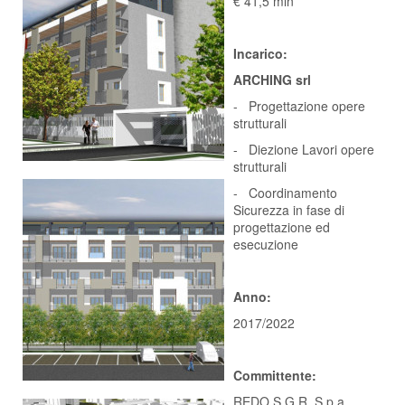
€ 41,5 mln
Incarico:
ARCHING srl
- Progettazione opere
strutturali
- Diezione Lavori opere
strutturali
- Coordinamento
Sicurezza in fase di
progettazione ed
esecuzione
Anno:
2017/2022
Committente:
REDO S.G.R. S.p.a.